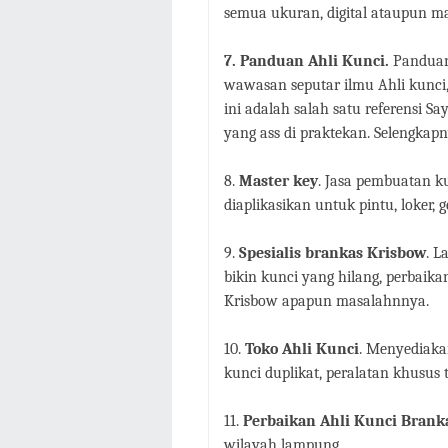
semua ukuran, digital ataupun m
7. Panduan Ahli Kunci.
Panduan
wawasan seputar ilmu Ahli kunci
ini adalah salah satu referensi S
yang ass di praktekan. Selengkapn
8.
Master key
. Jasa pembuatan k
diaplikasikan untuk pintu, loker, 
9.
Spesialis brankas Krisbow
. L
bikin kunci yang hilang, perbaik
Krisbow apapun masalahnnya.
10.
Toko Ahli Kunci
. Menyediak
kunci duplikat, peralatan khusus 
11.
Perbaikan Ahli Kunci Brank
wilayah lampung .