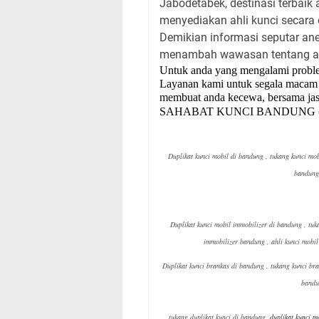
Jabodetabek, destinasi terbaik 
menyediakan ahli kunci secara 
Demikian informasi seputar a
menambah wawasan tentang a
Untuk anda yang mengalami probl
Layanan kami untuk segala macam d
membuat anda kecewa, bersama jasa
SAHABAT KUNCI BANDUNG (solu
Duplikat kunci mobil di bandung ,
tukang
kunci mob
bandung 
Duplikat kunci mobil immobilizer di bandung ,
tu
immobilizer bandung , ahli kunci mobi
Duplikat kunci brankas di bandung ,
tukang
kunci bra
bandu
tukang duplikat kunci di bandung,
duplikat kunci m