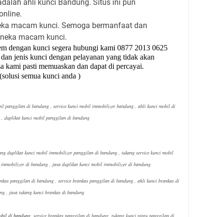
adalah ahli kunci Bandung. Situs ini pun
online.
neka macam kunci. Semoga bermanfaat dan
neka macam kunci.
em dengan kunci segera hubungi kami 0877 2013 0625
an jenis kunci dengan pelayanan yang tidak akan
 kami pasti memuaskan dan dapat di percayai.
si semua kunci anda )
il panggilan di bandung , service k
unci mobil
immobilizer
bandung , ahli kunci mobil di
, duplikat kunci
mobil panggilan
di bandung
kang
duplikat kunci mobil immobilizer panggilan di bandung ,
tukang
service kunci mobil
l immobilizer di bandung ,
jasa duplikat
kunci mobil immobilizer di bandung
nkas panggilan di bandung , service brankas
panggilan di
bandung , ahli kunci brankas di
ng ,
jasa tukang
kunci brankas di bandung
obil di bandung
, service brankas panggilan di bandung, tukang kunci pintu panggilan di