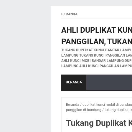
BERANDA
AHLI DUPLIKAT KU
PANGGILAN, TUKA
TUKANG DUPLIKAT KUNCI BANDAR LAMPU
LAMPUNG TUKANG KUNCI PANGGILAN LA
AHLI KUNCI MOBI BANDAR LAMPUNG DUP
LAMPUNG AHLI KUNCI PANGGILAN LAMPU
BERANDA
Beranda
/
duplikat kunci mobil di bandu
panggilan di bandung
/
tukang duplikat 
Tukang Duplikat 